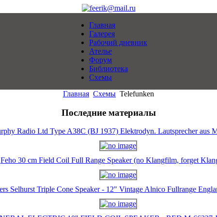
Главная
Галерея
Рабочий дневник
Ателье
Форум
Библиотека
Схемы
Главная
Схемы
Telefunken
Последние материалы
rphy Radio Ltd Type A38C (BJ 1937) Elektrodyn. Lautsprecher aus M
Feho 30 cm Field Coil Full Range Speaker (no Klangfilm, forget Klan
ers Selhurst Triple Cone Speaker - 12" Vintage Alnico Fullrange Eng