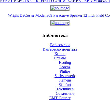
NERAL ELECTRIC 10" FIELD COIL SPEAKER - RED M-66327 J-
Wright DeCoster Model 309 Paracurve Speaker 12-Inch Field Co
Библиотека
Веб ссылки
Интересно почитать
Книги
Схемы
Korting
Lorenz
Philips
Sachsenwerk
Siemens
Stabfurt
Telefunken
Остальные
EMT Courier