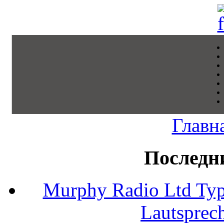
Главн
Последн
Murphy Radio Ltd Typ
Lautsprec