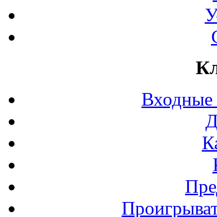
У
Кл
Входные
Д
К
Пре
Проигрыват