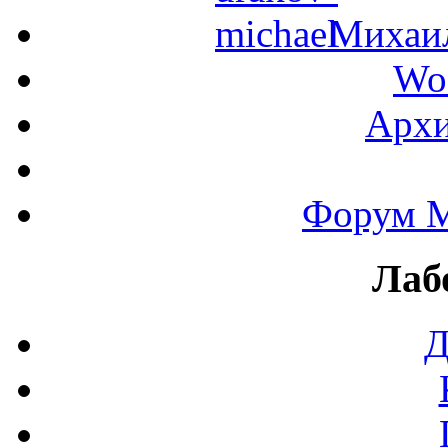
Михаил
Wo
Архи
Форум М
Лаб
Д