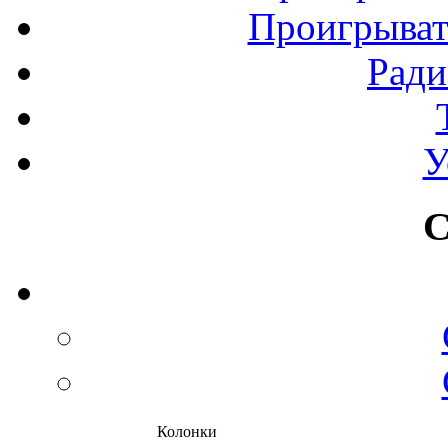
Проигрыват
Рад
У
С
Колонки