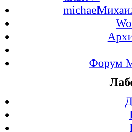
Михаил
Wo
Архи
Форум М
Лаб
Д