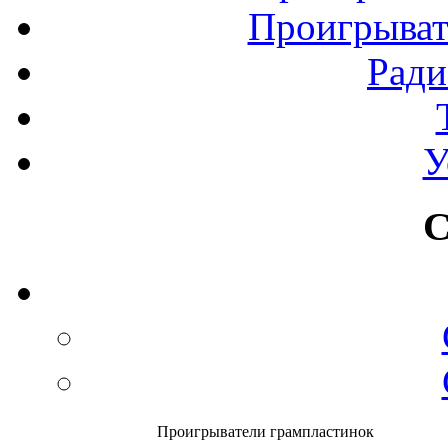
Проигрыват
Рад
У
С
Проигрыватели грампластинок