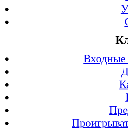
У
Кл
Входные
Д
К
Пре
Проигрыват