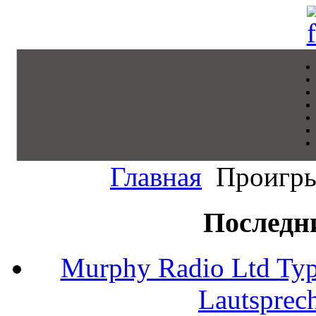
Главная
Проигры
Последн
Murphy Radio Ltd Typ
Lautsprec