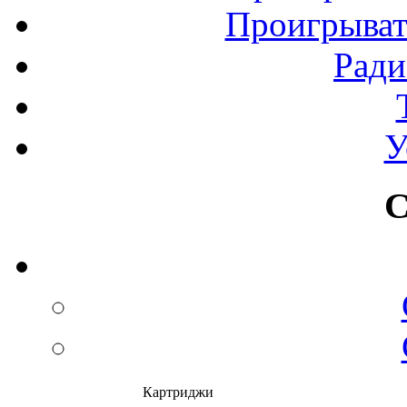
Проигрыват
Рад
У
С
Картриджи