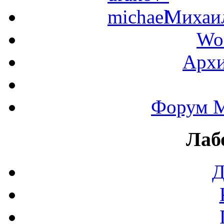
Михаил
Wo
Архи
Форум М
Лаб
Д