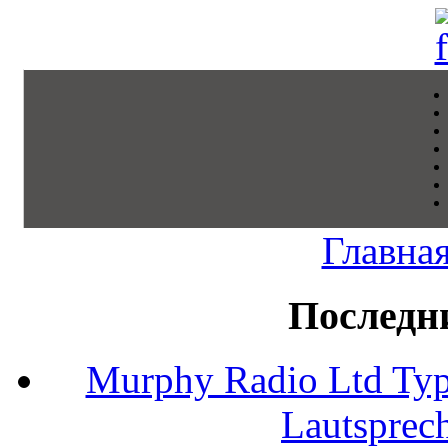
Главна
Последн
Murphy Radio Ltd Typ
Lautsprec