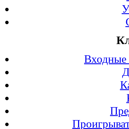
У
Кл
Входные
Д
К
Пре
Проигрыват