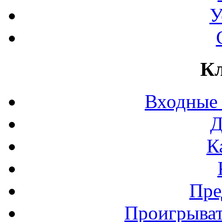
У
Кл
Входные
Д
К
Пре
Проигрыват