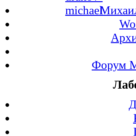
Михаил
Wo
Архи
Форум М
Лаб
Д