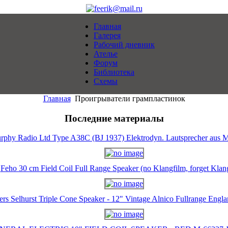
Главная
Галерея
Рабочий дневник
Ателье
Форум
Библиотека
Схемы
Главная
Проигрыватели грампластинок
Последние материалы
rphy Radio Ltd Type A38C (BJ 1937) Elektrodyn. Lautsprecher aus M
Feho 30 cm Field Coil Full Range Speaker (no Klangfilm, forget Klan
ers Selhurst Triple Cone Speaker - 12" Vintage Alnico Fullrange Eng