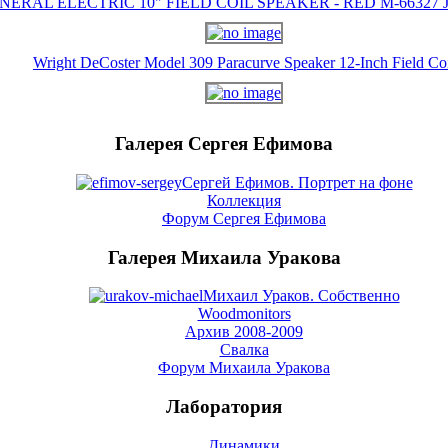
NERAL ELECTRIC 10" FIELD COIL SPEAKER - RED M-66327 J-
Wright DeCoster Model 309 Paracurve Speaker 12-Inch Field Co
Галерея Сергея Ефимова
Сергей Ефимов. Портрет на фоне
Коллекция
Форум Сергея Ефимова
Галерея Михаила Уракова
Михаил Ураков. Собственно
Woodmonitors
Архив 2008-2009
Свалка
Форум Михаила Уракова
Лаборатория
Динамики