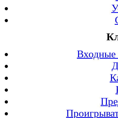
У
Кл
Входные
Д
К
Пре
Проигрыват