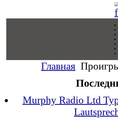
Главная
Проигры
Последн
Murphy Radio Ltd Typ
Lautsprec