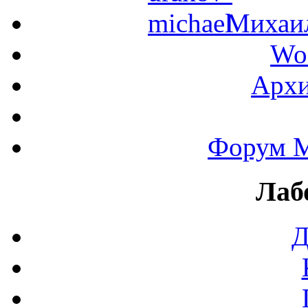
Михаил
Wo
Архи
Форум М
Лаб
Д