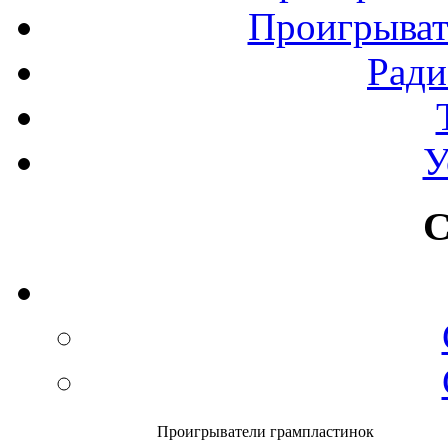
Проигрыват
Рад
У
С
Проигрыватели грампластинок