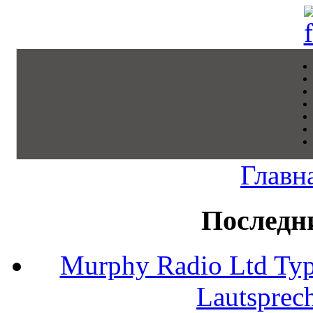
Главн
Последн
Murphy Radio Ltd Typ
Lautsprec