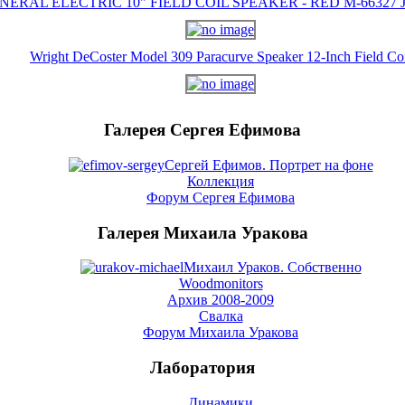
NERAL ELECTRIC 10" FIELD COIL SPEAKER - RED M-66327 J-
Wright DeCoster Model 309 Paracurve Speaker 12-Inch Field Co
Галерея Сергея Ефимова
Сергей Ефимов. Портрет на фоне
Коллекция
Форум Сергея Ефимова
Галерея Михаила Уракова
Михаил Ураков. Собственно
Woodmonitors
Архив 2008-2009
Свалка
Форум Михаила Уракова
Лаборатория
Динамики