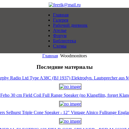
Главная
Галерея
Рабочий дневник
Ателье
Форум
Библиотека
Схемы
Главная
Woodmonitors
Последние материалы
rphy Radio Ltd Type A38C (BJ 1937) Elektrodyn. Lautsprecher aus M
Feho 30 cm Field Coil Full Range Speaker (no Klangfilm, forget Klan
ers Selhurst Triple Cone Speaker - 12" Vintage Alnico Fullrange Eng