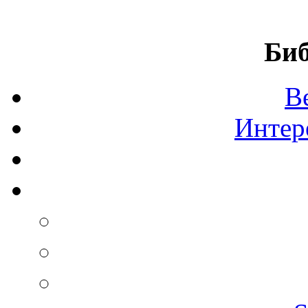
Биб
В
Интер