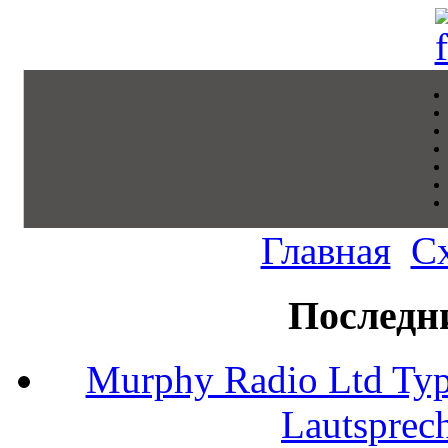
Главная
С
Последн
Murphy Radio Ltd Typ
Lautsprec