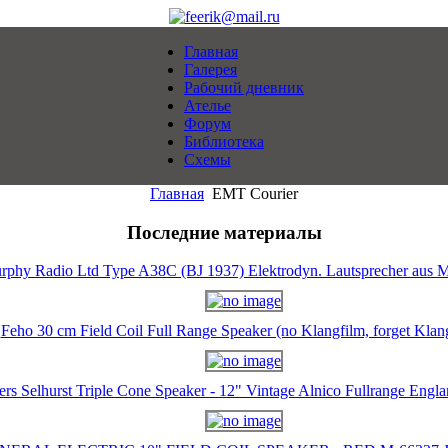
Главная
Галерея
Рабочий дневник
Ателье
Форум
Библиотека
Схемы
Главная
EMT Courier
Последние материалы
rphy Radio Ltd Type A38C (BJ 1937) Elektrodyn. Lautsprecher aus M
Feho 30 cm Field Coil Full Range Speaker (no Klangfilm, forget Klan
ers Selhurst Triple Cone Speaker - 12" Vintage Alnico Fullrange Eng