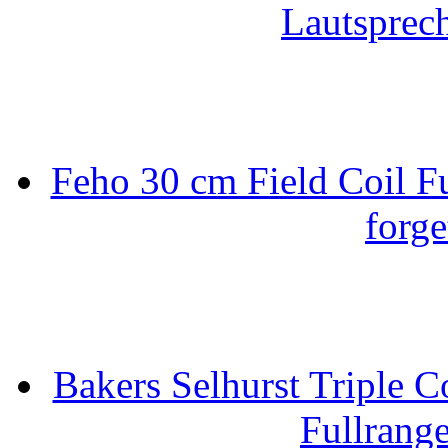
Lautsprec
Feho 30 cm Field Coil F
forge
Bakers Selhurst Triple C
Fullrang