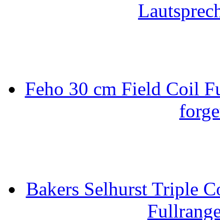
Lautsprec
Feho 30 cm Field Coil F
forge
Bakers Selhurst Triple C
Fullrang