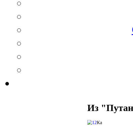
Из "Путан
Ка