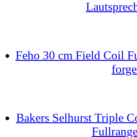
Lautsprec
Feho 30 cm Field Coil F
forge
Bakers Selhurst Triple C
Fullrang