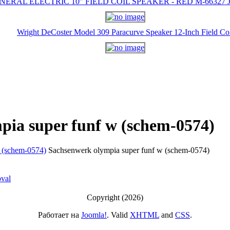
NERAL ELECTRIC 10" FIELD COIL SPEAKER - RED M-66327 J-
Wright DeCoster Model 309 Paracurve Speaker 12-Inch Field Co
pia super funf w (schem-0574)
Sachsenwerk olympia super funf w (schem-0574)
Copyright (2026)
Работает на
Joomla!
. Valid
XHTML
and
CSS
.