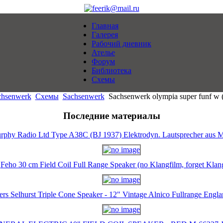
Главная
Галерея
Рабочий дневник
Ателье
Форум
Библиотека
Схемы
chsenwerk
Схемы
Sachsenwerk
Sachsenwerk olympia super funf w 
Последние материалы
rphy Radio Ltd Type A38C (BJ 1937) Elektrodyn. Lautsprecher aus M
Feho 30 cm Field Coil Full Range Speaker (no Klangfilm, forget Klan
ers Selhurst Triple Cone Speaker - 12" Vintage Alnico Fullrange Eng