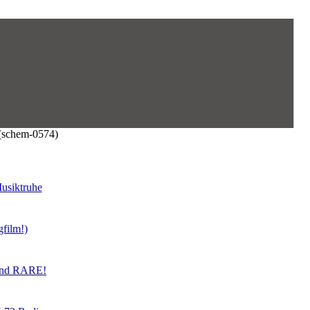
(schem-0574)
usiktruhe
gfilm!)
land RARE!