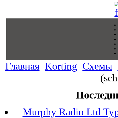
Главная
Korting
Схемы
(sc
Последн
Murphy Radio Ltd Typ