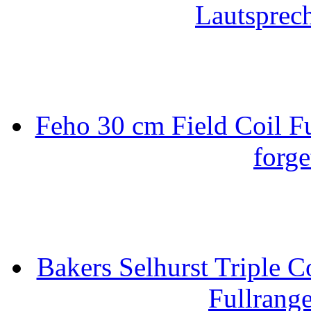
Lautsprec
Feho 30 cm Field Coil F
forge
Bakers Selhurst Triple C
Fullrang