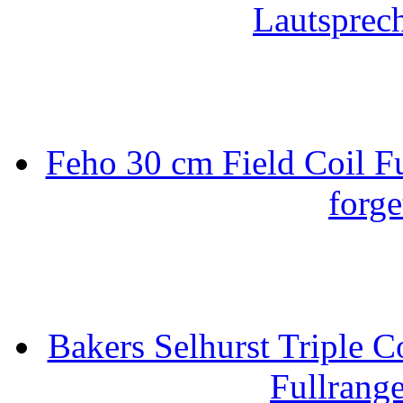
Lautsprec
Feho 30 cm Field Coil F
forge
Bakers Selhurst Triple C
Fullrang