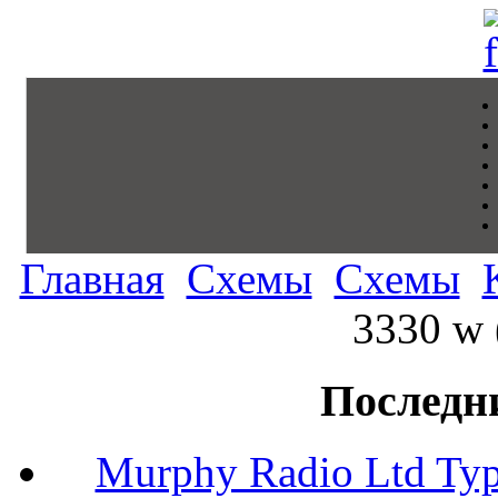
Главная
Схемы
Схемы
3330 w 
Последн
Murphy Radio Ltd Typ