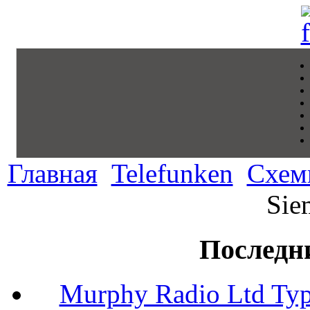
Главная
Telefunken
Схем
Sie
Последн
Murphy Radio Ltd Typ