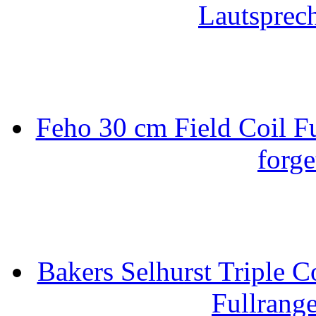
Lautsprec
Feho 30 cm Field Coil F
forge
Bakers Selhurst Triple C
Fullrang