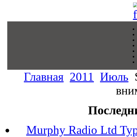
Главная
2011
Июль
S
вни
Последн
Murphy Radio Ltd Typ