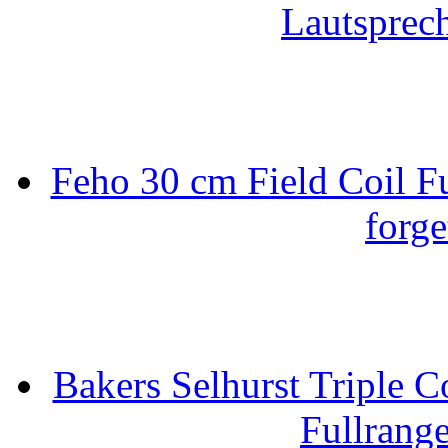
Lautsprec
Feho 30 cm Field Coil F
forge
Bakers Selhurst Triple C
Fullrang