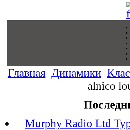
Главная
Динамики
Клас
alnico l
Последн
Murphy Radio Ltd Typ