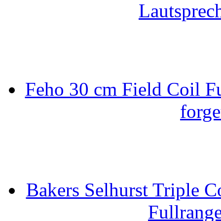
Lautsprec
Feho 30 cm Field Coil F
forge
Bakers Selhurst Triple C
Fullrang