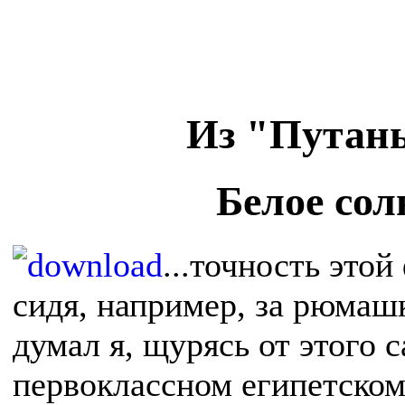
Из "Путаны
Белое сол
...точность это
сидя, например, за рюмашк
думал я, щурясь от этого 
первоклассном египетском