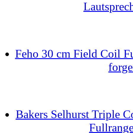
Lautsprec
Feho 30 cm Field Coil F
forge
Bakers Selhurst Triple C
Fullrang