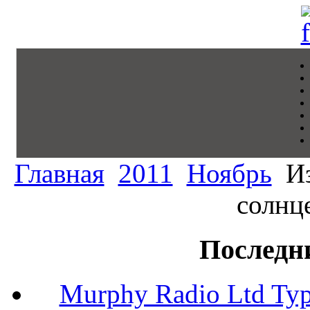
Главная
2011
Ноябрь
Из
солнце
Последн
Murphy Radio Ltd Typ