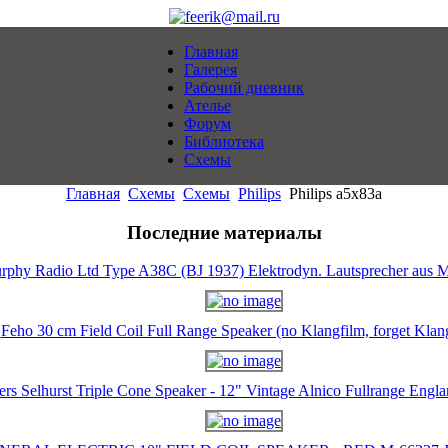
Главная
Галерея
Рабочий дневник
Ателье
Форум
Библиотека
Схемы
Главная
Схемы
Схемы
Philips
Philips a5x83a
Последние материалы
rphy Radio Ltd Type A38C (BJ 1937) Elektrodyn. Lautsprecher aus M
Feho 30 cm Field Coil Full Range Speaker (no Klangfilm, forget Klan
ers Selhurst Triple Cone Speaker - 12" Vintage Alnico Fullrange Eng