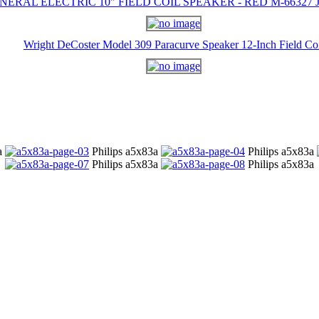
NERAL ELECTRIC 10" FIELD COIL SPEAKER - RED M-66327 J-
Wright DeCoster Model 309 Paracurve Speaker 12-Inch Field Co
3a
Philips a5x83a
Philips a5x83a
Philips a5x83a
Philips a5x83a