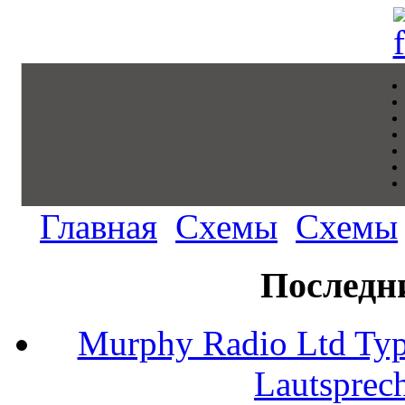
Главная
Схемы
Схемы
Последн
Murphy Radio Ltd Typ
Lautsprec