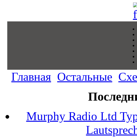
Главная
Остальные
Сх
Последн
Murphy Radio Ltd Typ
Lautsprec