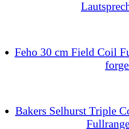
Lautsprec
Feho 30 cm Field Coil F
forge
Bakers Selhurst Triple C
Fullrang