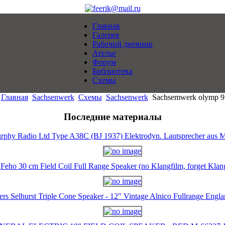
Главная
Галерея
Рабочий дневник
Ателье
Форум
Библиотека
Схемы
Главная
Sachsenwerk
Схемы
Sachsenwerk
Sachsemwerk olymp 9
Последние материалы
rphy Radio Ltd Type A38C (BJ 1937) Elektrodyn. Lautsprecher aus M
Feho 30 cm Field Coil Full Range Speaker (no Klangfilm, forget Klan
ers Selhurst Triple Cone Speaker - 12" Vintage Alnico Fullrange Eng