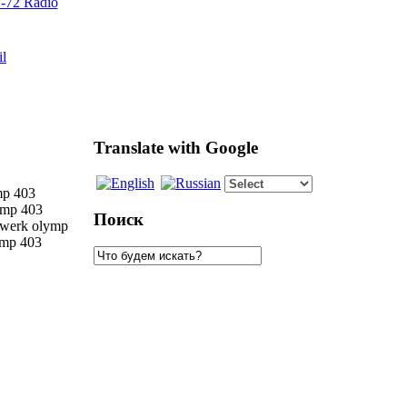
72 Radio
il
Translate with Google
mp 403
ymp 403
Поиск
werk olymp
mp 403