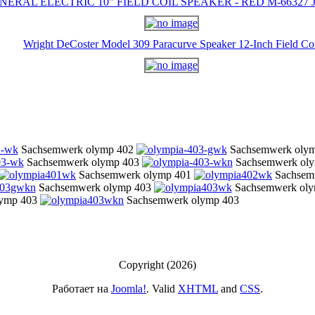
NERAL ELECTRIC 10" FIELD COIL SPEAKER - RED M-66327 J-
Wright DeCoster Model 309 Paracurve Speaker 12-Inch Field Co
Sachsemwerk olymp 402
Sachsemwerk oly
Sachsemwerk olymp 403
Sachsemwerk ol
Sachsemwerk olymp 401
Sachsem
Sachsemwerk olymp 403
Sachsemwerk oly
lymp 403
Sachsemwerk olymp 403
Copyright (2026)
Работает на
Joomla!
. Valid
XHTML
and
CSS
.