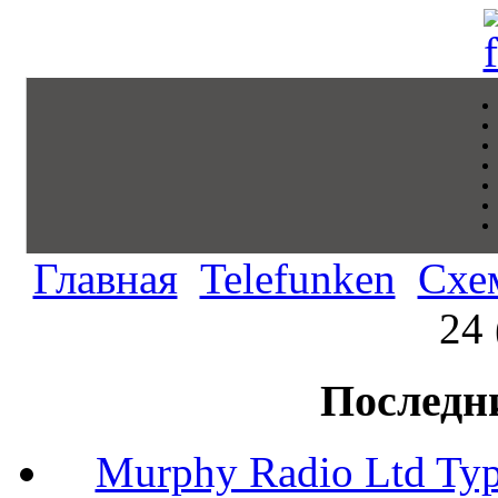
Главная
Telefunken
Схе
24 
Последн
Murphy Radio Ltd Typ