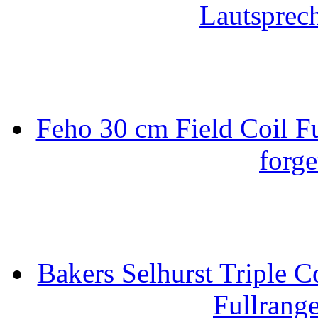
Lautsprec
Feho 30 cm Field Coil F
forge
Bakers Selhurst Triple C
Fullrang