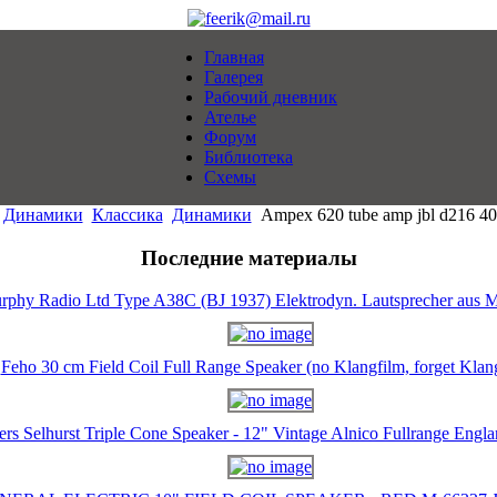
Главная
Галерея
Рабочий дневник
Ателье
Форум
Библиотека
Схемы
Динамики
Классика
Динамики
Ampex 620 tube amp jbl d216 40
Последние материалы
rphy Radio Ltd Type A38C (BJ 1937) Elektrodyn. Lautsprecher aus M
Feho 30 cm Field Coil Full Range Speaker (no Klangfilm, forget Klan
ers Selhurst Triple Cone Speaker - 12" Vintage Alnico Fullrange Eng