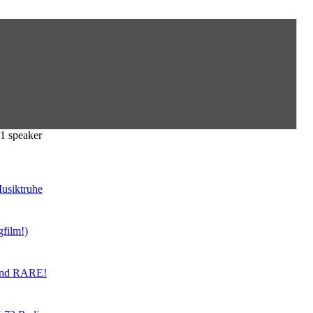
1 speaker
usiktruhe
gfilm!)
land RARE!