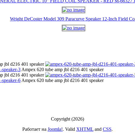
NERAL ELECTRIC 10" FIELD COIL SPEAKER - RED M-66327 J-
Wright DeCoster Model 309 Paracurve Speaker 12-Inch Field Co
p jbl d216 401 speaker
Ampex 620 tube amp jbl d216 401 speaker
p jbl d216 401 speaker
Ampex 620 tube amp jbl d216 401 speaker
Copyright (2026)
Работает на
Joomla!
. Valid
XHTML
and
CSS
.