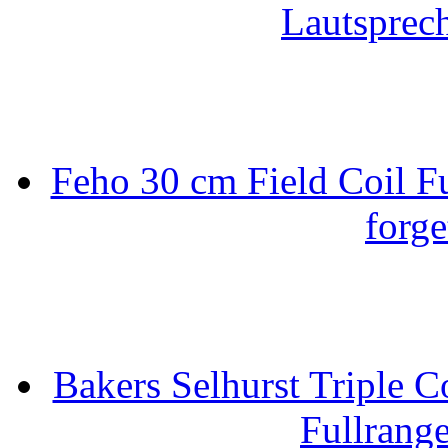
Lautsprec
Feho 30 cm Field Coil F
forge
Bakers Selhurst Triple C
Fullrang