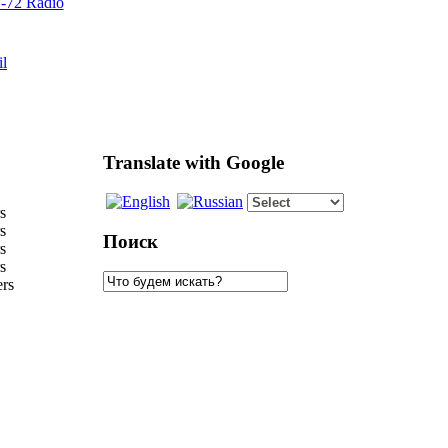
72 Radio
il
Translate with Google
s
s
Поиск
s
s
rs