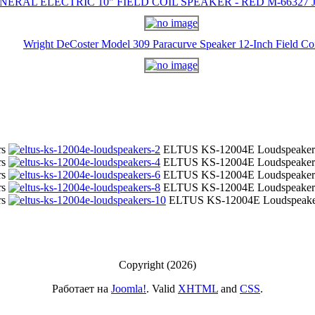
NERAL ELECTRIC 10" FIELD COIL SPEAKER - RED M-66327 J-
Wright DeCoster Model 309 Paracurve Speaker 12-Inch Field Co
rs
ELTUS KS-12004E Loudspeaker
rs
ELTUS KS-12004E Loudspeaker
rs
ELTUS KS-12004E Loudspeaker
rs
ELTUS KS-12004E Loudspeaker
rs
ELTUS KS-12004E Loudspeake
Copyright (2026)
Работает на
Joomla!
. Valid
XHTML
and
CSS
.