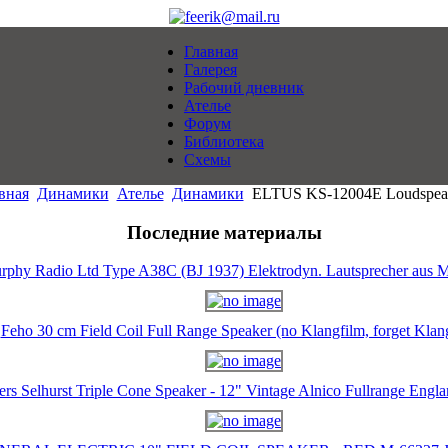
Главная
Галерея
Рабочий дневник
Ателье
Форум
Библиотека
Схемы
вная
Динамики
Ателье
Динамики
ELTUS KS-12004E Loudspea
Последние материалы
rphy Radio Ltd Type A38C (BJ 1937) Elektrodyn. Lautsprecher aus M
Feho 30 cm Field Coil Full Range Speaker (no Klangfilm, forget Klan
ers Selhurst Triple Cone Speaker - 12" Vintage Alnico Fullrange Eng