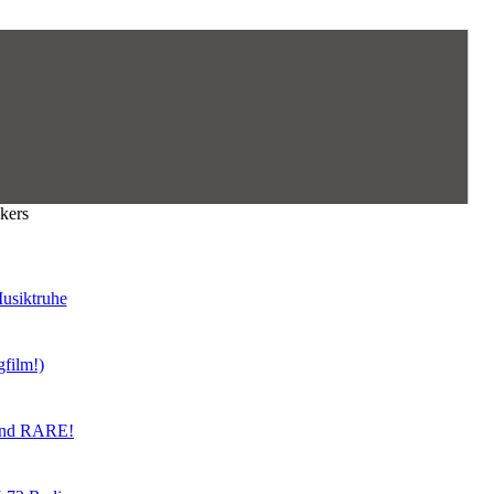
kers
usiktruhe
gfilm!)
land RARE!