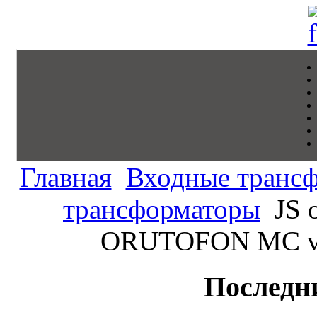
Главная
Входные транс
трансформаторы
JS 
ORUTOFON MC volt
Последн