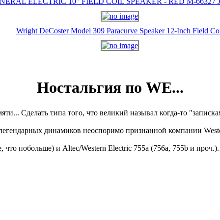
NERAL ELECTRIC 10" FIELD COIL SPEAKER - RED M-66327 J-
Wright DeCoster Model 309 Paracurve Speaker 12-Inch Field Co
Ностальгия по WE...
яти... Сделать типа того, что великий называл когда-то "записк
легендарных динамиков неоспоримо признанной компании Western
те, что побольше) и
Altec/
Western Electric 755а (756a, 755b и проч.).