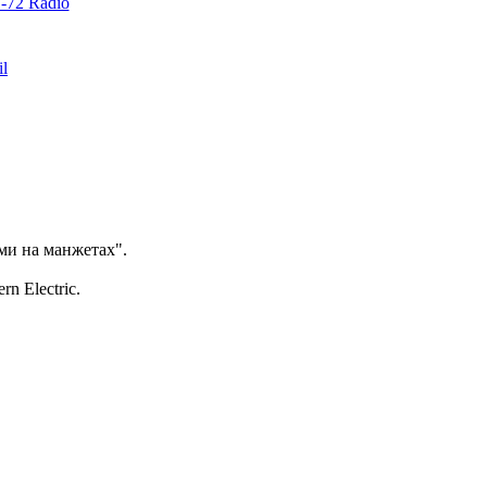
72 Radio
il
ами на манжетах".
 Electric.