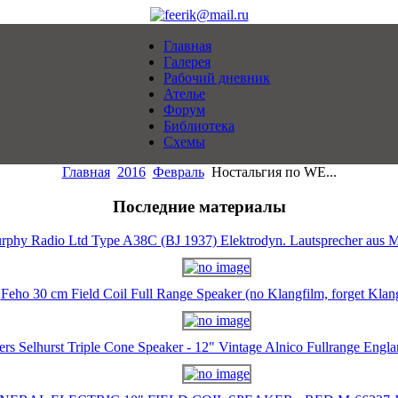
Главная
Галерея
Рабочий дневник
Ателье
Форум
Библиотека
Схемы
Главная
2016
Февраль
Ностальгия по WE...
Последние материалы
rphy Radio Ltd Type A38C (BJ 1937) Elektrodyn. Lautsprecher aus M
Feho 30 cm Field Coil Full Range Speaker (no Klangfilm, forget Klan
ers Selhurst Triple Cone Speaker - 12" Vintage Alnico Fullrange Eng