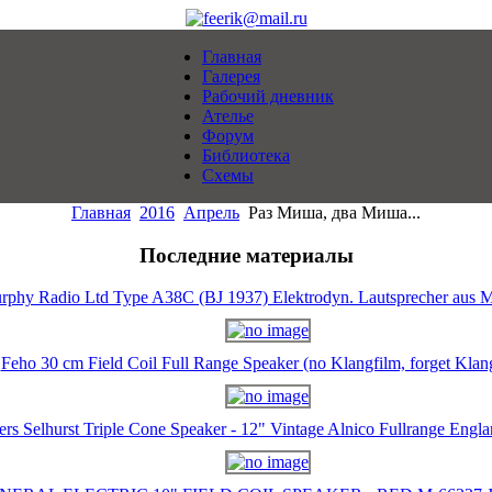
Главная
Галерея
Рабочий дневник
Ателье
Форум
Библиотека
Схемы
Главная
2016
Апрель
Раз Миша, два Миша...
Последние материалы
rphy Radio Ltd Type A38C (BJ 1937) Elektrodyn. Lautsprecher aus M
Feho 30 cm Field Coil Full Range Speaker (no Klangfilm, forget Klan
ers Selhurst Triple Cone Speaker - 12" Vintage Alnico Fullrange Eng