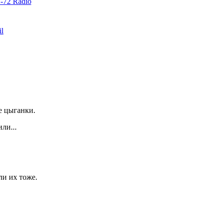
72 Radio
il
е цыганки.
ли...
и их тоже.