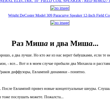
NERAL ELECTRIC 10" FIELD COIL SPEAKER - RED M-66327 J-
Wright DeCoster Model 309 Paracurve Speaker 12-Inch Field Co
Раз Миш
а
и два Миш
а
...
орошо, а два лучше. Но кто же из нас верит бабушками, если те н
ои, - все... Вот и в моем случае прибыли два Михаила и расстави
Ураков диффузоры, Евлампий динамики - понятно.
. После Евлампий привез новые концептуальные шнуры. Слушал
Вы тоже послушать можете. Пожалста...