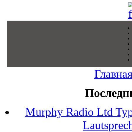
Главна
Последн
Murphy Radio Ltd Typ
Lautsprec