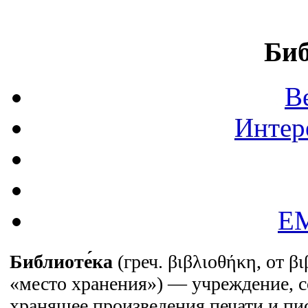
Биб
В
Интер
EM
Библиоте́ка
(греч.
βιβλιοθήκη
, от
βι
«место хранения») — учреждение, 
хранящее произведения печати и пи