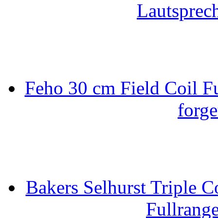
Lautsprec
Feho 30 cm Field Coil F
forge
Bakers Selhurst Triple C
Fullrang