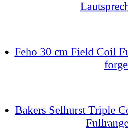
Lautsprec
Feho 30 cm Field Coil F
forge
Bakers Selhurst Triple C
Fullrang