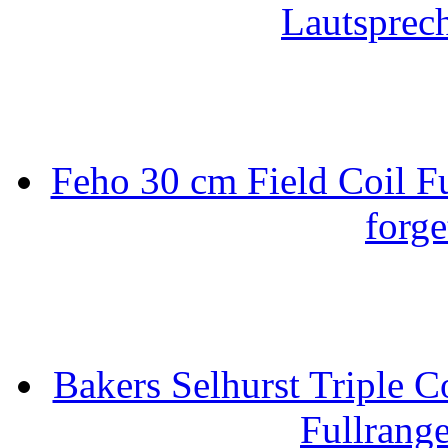
Lautsprec
Feho 30 cm Field Coil F
forge
Bakers Selhurst Triple C
Fullrang