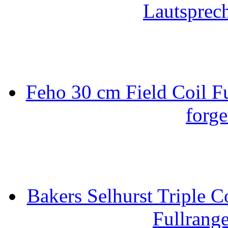
Lautsprec
Feho 30 cm Field Coil F
forge
Bakers Selhurst Triple C
Fullrang