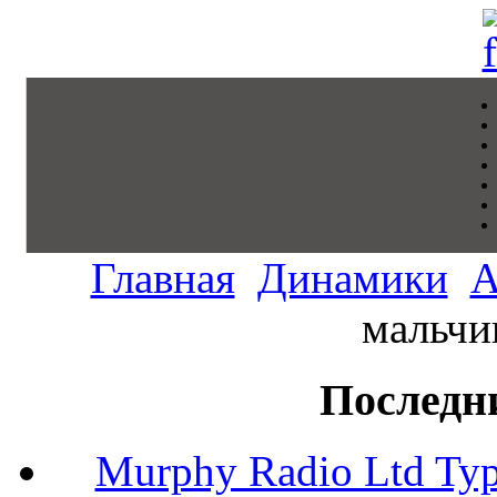
Главная
Динамики
А
мальчи
Последн
Murphy Radio Ltd Typ