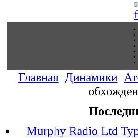
Главная
Динамики
Ат
обхожден
Последн
Murphy Radio Ltd Typ