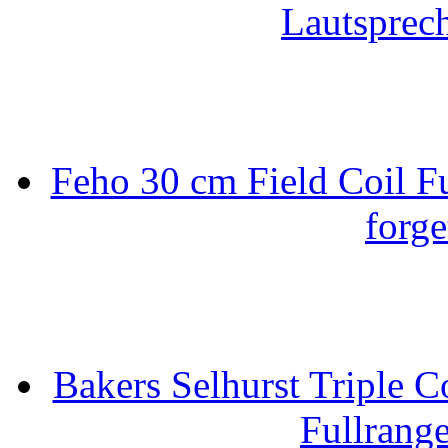
Lautsprec
Feho 30 cm Field Coil F
forge
Bakers Selhurst Triple C
Fullrang