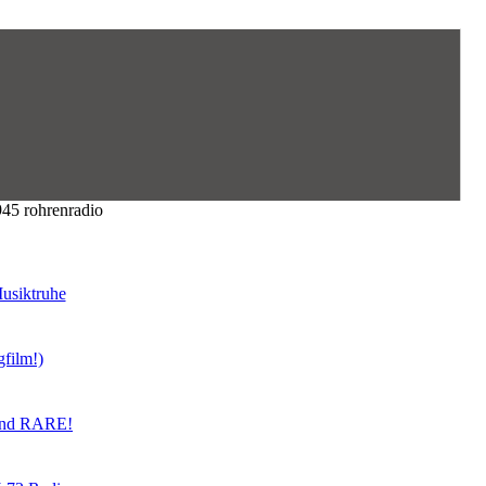
45 rohrenradio
usiktruhe
gfilm!)
land RARE!