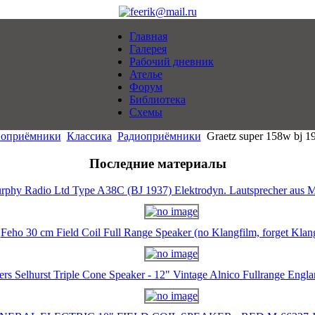
Главная
Галерея
Рабочий дневник
Ателье
Форум
Библиотека
Схемы
иоприёмники
Классика
Радиоприёмники
Graetz super 158w bj 19
Последние материалы
rphy Radio Ltd Type A38C (BJ 1937) Elektrodyn. Lautsprecher aus M
Feho 30 cm Field Coil Full Range Speaker (no Klangfilm, forget Klan
ers Selhurst Triple Cone Speaker - 12" Vintage Alnico Fullrange Eng