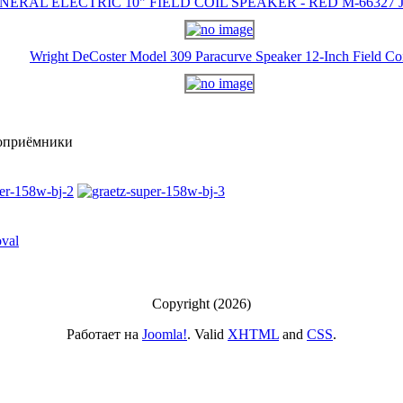
NERAL ELECTRIC 10" FIELD COIL SPEAKER - RED M-66327 J-
Wright DeCoster Model 309 Paracurve Speaker 12-Inch Field Co
оприёмники
Copyright (2026)
Работает на
Joomla!
. Valid
XHTML
and
CSS
.