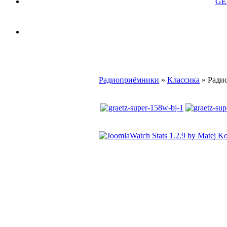
GE
Радиоприёмники
»
Классика
» Ради