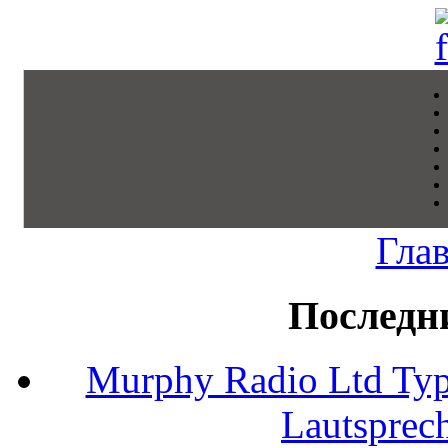
Гла
Последн
Murphy Radio Ltd Typ
Lautsprec