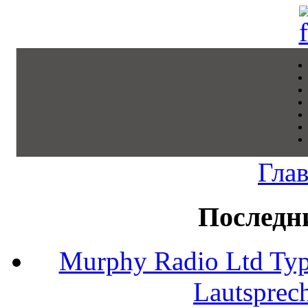
Гла
Последн
Murphy Radio Ltd Typ
Lautsprec