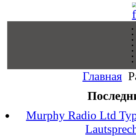
Главная
Р
Последн
Murphy Radio Ltd Typ
Lautsprec