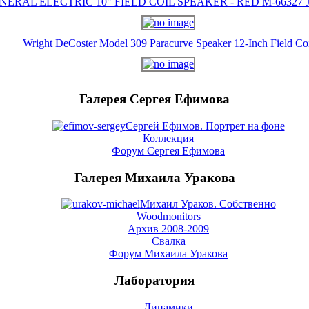
NERAL ELECTRIC 10" FIELD COIL SPEAKER - RED M-66327 J-
Wright DeCoster Model 309 Paracurve Speaker 12-Inch Field Co
Галерея Сергея Ефимова
Сергей Ефимов. Портрет на фоне
Коллекция
Форум Сергея Ефимова
Галерея Михаила Уракова
Михаил Ураков. Собственно
Woodmonitors
Архив 2008-2009
Свалка
Форум Михаила Уракова
Лаборатория
Динамики