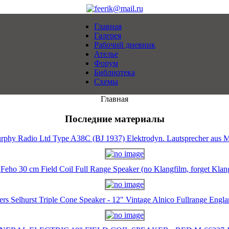
Главная
Галерея
Рабочий дневник
Ателье
Форум
Библиотека
Схемы
Главная
Последние материалы
rphy Radio Ltd Type A38C (BJ 1937) Elektrodyn. Lautsprecher aus M
Feho 30 cm Field Coil Full Range Speaker (no Klangfilm, forget Klan
ers Selhurst Triple Cone Speaker - 12" Vintage Alnico Fullrange Eng